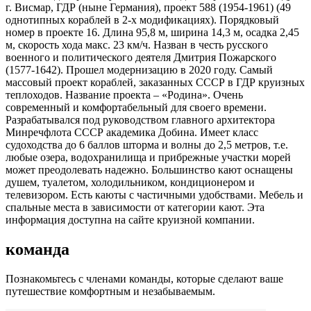
г. Висмар, ГДР (ныне Германия), проект 588 (1954-1961) (49
однотипных кораблей в 2-х модификациях). Порядковый
номер в проекте 16. Длина 95,8 м, ширина 14,3 м, осадка 2,45
м, скорость хода макс. 23 км/ч. Назван в честь русского
военного и политического деятеля Дмитрия Пожарского
(1577-1642). Прошел модернизацию в 2020 году. Самый
массовый проект кораблей, заказанных СССР в ГДР круизных
теплоходов. Название проекта – «Родина». Очень
современный и комфортабельный для своего времени.
Разрабатывался под руководством главного архитектора
Минречфлота СССР академика Добина. Имеет класс
судоходства до 6 баллов шторма и волны до 2,5 метров, т.е.
любые озера, водохранилища и прибрежные участки морей
может преодолевать надежно. Большинство кают оснащены
душем, туалетом, холодильником, кондиционером и
телевизором. Есть каюты с частичными удобствами. Мебель и
спальные места в зависимости от категории кают. Эта
информация доступна на сайте круизной компании.
команда
Познакомьтесь с членами команды, которые сделают ваше
путешествие комфортным и незабываемым.