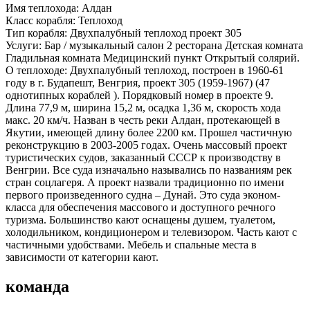
Имя теплохода:
Алдан
Класс корабля:
Теплоход
Тип корабля:
Двухпалубный теплоход проект 305
Услуги:
Бар / музыкальный салон 2 ресторана Детская комната
Гладильная комната Медицинский пункт Открытый солярий.
О теплоходе:
Двухпалубный теплоход, построен в 1960-61
году в г. Будапешт, Венгрия, проект 305 (1959-1967) (47
однотипных кораблей ). Порядковый номер в проекте 9.
Длина 77,9 м, ширина 15,2 м, осадка 1,36 м, скорость хода
макс. 20 км/ч. Назван в честь реки Алдан, протекающей в
Якутии, имеющей длину более 2200 км. Прошел частичную
реконструкцию в 2003-2005 годах. Очень массовый проект
туристических судов, заказанный СССР к производству в
Венгрии. Все суда изначально назывались по названиям рек
стран соцлагеря. А проект назвали традиционно по имени
первого произведенного судна – Дунай. Это суда эконом-
класса для обеспечения массового и доступного речного
туризма. Большинство кают оснащены душем, туалетом,
холодильником, кондиционером и телевизором. Часть кают с
частичными удобствами. Мебель и спальные места в
зависимости от категории кают.
команда