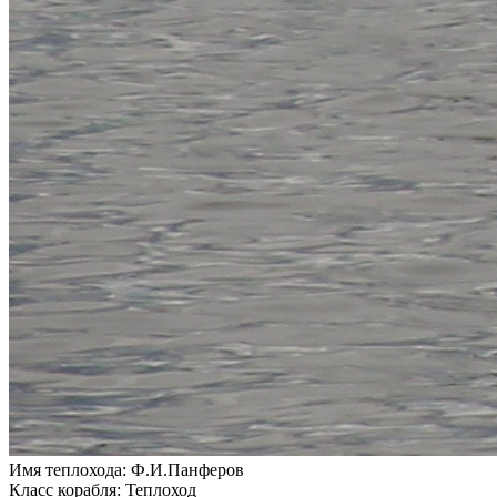
Имя теплохода:
Ф.И.Панферов
Класс корабля:
Теплоход