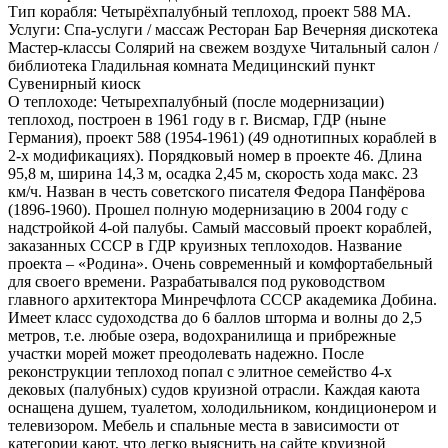
Тип корабля:
Четырёхпалубный теплоход, проект 588 МА.
Услуги:
Спа-услуги / массаж Ресторан Бар Вечерняя дискотека
Мастер-классы Солярий на свежем воздухе Читальный салон /
библиотека Гладильная комната Медицинский пункт
Сувенирный киоск
О теплоходе:
Четырехпалубный (после модернизации)
теплоход, построен в 1961 году в г. Висмар, ГДР (ныне
Германия), проект 588 (1954-1961) (49 однотипных кораблей в
2-х модификациях). Порядковый номер в проекте 46. Длина
95,8 м, ширина 14,3 м, осадка 2,45 м, скорость хода макс. 23
км/ч. Назван в честь советского писателя Федора Панфёрова
(1896-1960). Прошел полную модернизацию в 2004 году с
надстройкой 4-ой палубы. Самый массовый проект кораблей,
заказанных СССР в ГДР круизных теплоходов. Название
проекта – «Родина». Очень современный и комфортабельный
для своего времени. Разрабатывался под руководством
главного архитектора Минречфлота СССР академика Добина.
Имеет класс судоходства до 6 баллов шторма и волны до 2,5
метров, т.е. любые озера, водохранилища и прибрежные
участки морей может преодолевать надежно. После
реконструкции теплоход попал с элитное семейство 4-х
дековых (палубных) судов круизной отрасли. Каждая каюта
оснащена душем, туалетом, холодильником, кондиционером и
телевизором. Мебель и спальные места в зависимости от
категории кают, что легко выяснить на сайте круизной