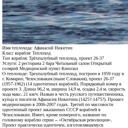
Имя теплохода:
Афанасий Никитин
Класс корабля:
Теплоход
Тип корабля:
Трёхпалубный теплоход, проект 26-37
Услуги:
2 ресторана 2 бара Читальный салон Открытый
солярий Медицинский пункт Кинозал
О теплоходе:
Трехпалубный теплоход, построен в 1959 году в
г. Комарно, Чехословакия (ныне Словакия), проект 26-37
(1957-1962) (14 однотипных кораблей). Порядковый номер в
проекте 3. Длина 96,2 м, ширина 14,9 м, осадка 2,4 м, скорость
хода макс. 21 км/ч. Назван в честь русского путешественника,
купца и писателя Афанасия Никитина (1425?-1475?). Прошел
модернизацию в 2006-2007 годах. Третий по массовости
однотипный проект заказанных СССР кораблей в
Чехословакии. Имеет, кроме номерного, название по
головному кораблю серии -- «Октябрьская революция».
Проект практически идентичен, изготовлявшемуся