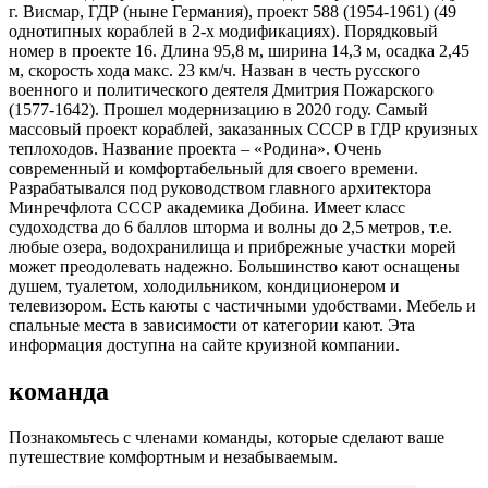
г. Висмар, ГДР (ныне Германия), проект 588 (1954-1961) (49
однотипных кораблей в 2-х модификациях). Порядковый
номер в проекте 16. Длина 95,8 м, ширина 14,3 м, осадка 2,45
м, скорость хода макс. 23 км/ч. Назван в честь русского
военного и политического деятеля Дмитрия Пожарского
(1577-1642). Прошел модернизацию в 2020 году. Самый
массовый проект кораблей, заказанных СССР в ГДР круизных
теплоходов. Название проекта – «Родина». Очень
современный и комфортабельный для своего времени.
Разрабатывался под руководством главного архитектора
Минречфлота СССР академика Добина. Имеет класс
судоходства до 6 баллов шторма и волны до 2,5 метров, т.е.
любые озера, водохранилища и прибрежные участки морей
может преодолевать надежно. Большинство кают оснащены
душем, туалетом, холодильником, кондиционером и
телевизором. Есть каюты с частичными удобствами. Мебель и
спальные места в зависимости от категории кают. Эта
информация доступна на сайте круизной компании.
команда
Познакомьтесь с членами команды, которые сделают ваше
путешествие комфортным и незабываемым.