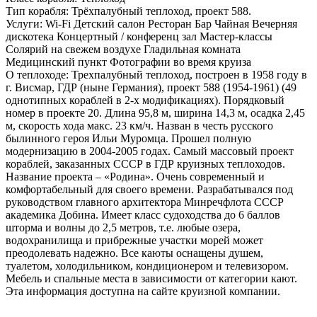
Тип корабля:
Трёхпалубный теплоход, проект 588.
Услуги:
Wi-Fi Детский салон Ресторан Бар Чайная Вечерняя
дискотека Концертный / конференц зал Мастер-классы
Солярий на свежем воздухе Гладильная комната
Медицинский пункт Фотографии во время круиза
О теплоходе:
Трехпалубный теплоход, построен в 1958 году в
г. Висмар, ГДР (ныне Германия), проект 588 (1954-1961) (49
однотипных кораблей в 2-х модификациях). Порядковый
номер в проекте 20. Длина 95,8 м, ширина 14,3 м, осадка 2,45
м, скорость хода макс. 23 км/ч. Назван в честь русского
былинного героя Ильи Муромца. Прошел полную
модернизацию в 2004-2005 годах. Самый массовый проект
кораблей, заказанных СССР в ГДР круизных теплоходов.
Название проекта – «Родина». Очень современный и
комфортабельный для своего времени. Разрабатывался под
руководством главного архитектора Минречфлота СССР
академика Добина. Имеет класс судоходства до 6 баллов
шторма и волны до 2,5 метров, т.е. любые озера,
водохранилища и прибрежные участки морей может
преодолевать надежно. Все каюты оснащены душем,
туалетом, холодильником, кондиционером и телевизором.
Мебель и спальные места в зависимости от категории кают.
Эта информация доступна на сайте круизной компании.