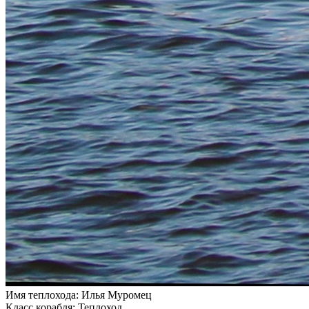
Имя теплохода:
Илья Муромец
Класс корабля:
Теплоход