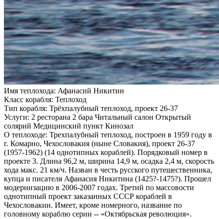
Имя теплохода:
Афанасий Никитин
Класс корабля:
Теплоход
Тип корабля:
Трёхпалубный теплоход, проект 26-37
Услуги:
2 ресторана 2 бара Читальный салон Открытый
солярий Медицинский пункт Кинозал
О теплоходе:
Трехпалубный теплоход, построен в 1959 году в
г. Комарно, Чехословакия (ныне Словакия), проект 26-37
(1957-1962) (14 однотипных кораблей). Порядковый номер в
проекте 3. Длина 96,2 м, ширина 14,9 м, осадка 2,4 м, скорость
хода макс. 21 км/ч. Назван в честь русского путешественника,
купца и писателя Афанасия Никитина (1425?-1475?). Прошел
модернизацию в 2006-2007 годах. Третий по массовости
однотипный проект заказанных СССР кораблей в
Чехословакии. Имеет, кроме номерного, название по
головному кораблю серии -- «Октябрьская революция».