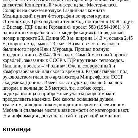
дискотека Концертный / конференц зал Мастер-классы
Солярий на свежем воздухе Гладильная комната
Медицинский пункт Фотографии во время круиза
О теплоходе:
Трехпалубный теплоход, построен в 1958 году в
г. Висмар, ГДР (ныне Германия), проект 588 (1954-1961) (49
однотипных кораблей в 2-х модификациях). Порядковый
номер в проекте 20. Длина 95,8 м, ширина 14,3 м, осадка 2,45
м, скорость хода макс. 23 км/ч. Назван в честь русского
былинного героя Ильи Муромца. Прошел полную
модернизацию в 2004-2005 годах. Самый массовый проект
кораблей, заказанных СССР в ГДР круизных теплоходов.
Название проекта – «Родина». Очень современный и
комфортабельный для своего времени. Разрабатывался под
руководством главного архитектора Минречфлота СССР
академика Добина. Имеет класс судоходства до 6 баллов
шторма и волны до 2,5 метров, т.е. любые озера,
водохранилища и прибрежные участки морей может
преодолевать надежно. Все каюты оснащены душем,
туалетом, холодильником, кондиционером и телевизором.
Мебель и спальные места в зависимости от категории кают.
Эта информация доступна на сайте круизной компании.
команда