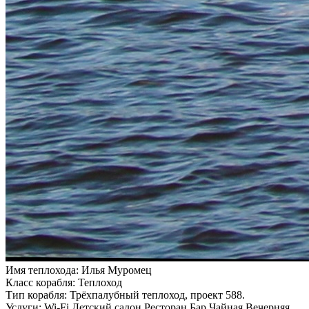
Имя теплохода:
Илья Муромец
Класс корабля:
Теплоход
Тип корабля:
Трёхпалубный теплоход, проект 588.
Услуги:
Wi-Fi Детский салон Ресторан Бар Чайная Вечерняя