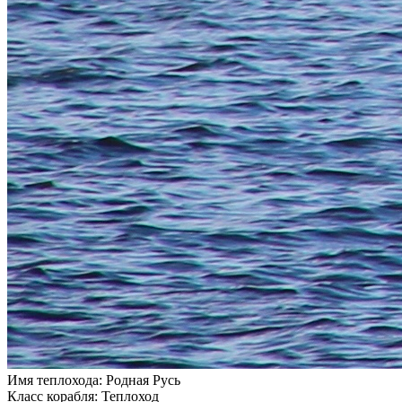
Имя теплохода:
Родная Русь
Класс корабля:
Теплоход