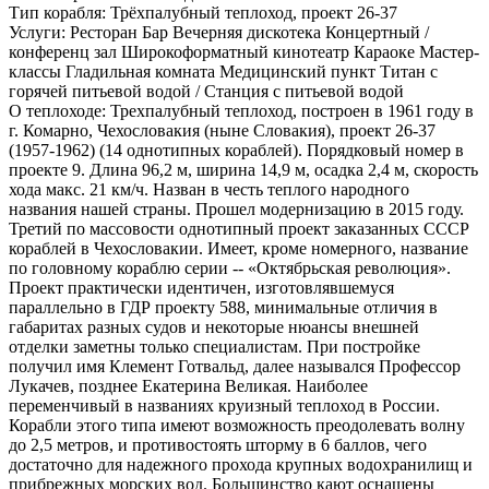
Тип корабля:
Трёхпалубный теплоход, проект 26-37
Услуги:
Ресторан Бар Вечерняя дискотека Концертный /
конференц зал Широкоформатный кинотеатр Караоке Мастер-
классы Гладильная комната Медицинский пункт Титан с
горячей питьевой водой / Станция с питьевой водой
О теплоходе:
Трехпалубный теплоход, построен в 1961 году в
г. Комарно, Чехословакия (ныне Словакия), проект 26-37
(1957-1962) (14 однотипных кораблей). Порядковый номер в
проекте 9. Длина 96,2 м, ширина 14,9 м, осадка 2,4 м, скорость
хода макс. 21 км/ч. Назван в честь теплого народного
названия нашей страны. Прошел модернизацию в 2015 году.
Третий по массовости однотипный проект заказанных СССР
кораблей в Чехословакии. Имеет, кроме номерного, название
по головному кораблю серии -- «Октябрьская революция».
Проект практически идентичен, изготовлявшемуся
параллельно в ГДР проекту 588, минимальные отличия в
габаритах разных судов и некоторые нюансы внешней
отделки заметны только специалистам. При постройке
получил имя Клемент Готвальд, далее назывался Профессор
Лукачев, позднее Екатерина Великая. Наиболее
переменчивый в названиях круизный теплоход в России.
Корабли этого типа имеют возможность преодолевать волну
до 2,5 метров, и противостоять шторму в 6 баллов, чего
достаточно для надежного прохода крупных водохранилищ и
прибрежных морских вод. Большинство кают оснащены