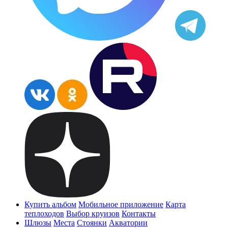
Купить альбом
Мобильное приложение
Карта
теплоходов
Выбор круизов
Контакты
Шлюзы
Места
Стоянки
Акватории