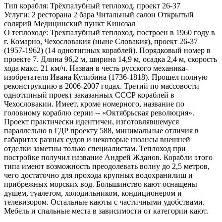
Тип корабля:
Трёхпалубный теплоход, проект 26-37
Услуги:
2 ресторана 2 бара Читальный салон Открытый
солярий Медицинский пункт Кинозал
О теплоходе:
Трехпалубный теплоход, построен в 1960 году в
г. Комарно, Чехословакия (ныне Словакия), проект 26-37
(1957-1962) (14 однотипных кораблей). Порядковый номер в
проекте 7. Длина 96,2 м, ширина 14,9 м, осадка 2,4 м, скорость
хода макс. 21 км/ч. Назван в честь русского механика-
изобретателя Ивана Кулибина (1736-1818). Прошел полную
реконструкцию в 2006-2007 годах. Третий по массовости
однотипный проект заказанных СССР кораблей в
Чехословакии. Имеет, кроме номерного, название по
головному кораблю серии -- «Октябрьская революция».
Проект практически идентичен, изготовлявшемуся
параллельно в ГДР проекту 588, минимальные отличия в
габаритах разных судов и некоторые нюансы внешней
отделки заметны только специалистам. Теплоход при
постройке получил название Андрей Жданов. Корабли этого
типа имеют возможность преодолевать волну до 2,5 метров,
чего достаточно для прохода крупных водохранилищ и
прибрежных морских вод. Большинство кают оснащены
душем, туалетом, холодильником, кондиционером и
телевизором. Остальные каюты с частичными удобствами.
Мебель и спальные места в зависимости от категории кают.