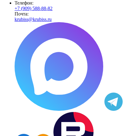
Телефон:
+7 (909) 588-88-82
Почта:
krubiss@krubiss.ru