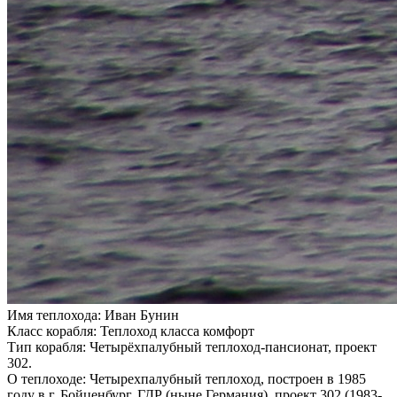
Имя теплохода:
Иван Бунин
Класс корабля:
Теплоход класса комфорт
Тип корабля:
Четырёхпалубный теплоход-пансионат, проект
302.
О теплоходе:
Четырехпалубный теплоход, построен в 1985
году в г. Бойценбург, ГДР (ныне Германия), проект 302 (1983-