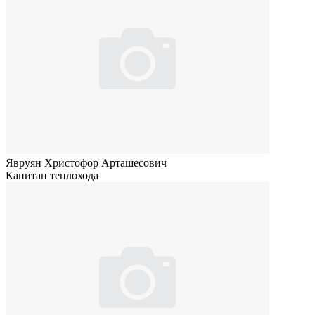
Явруян Христофор Арташесович
Капитан теплохода