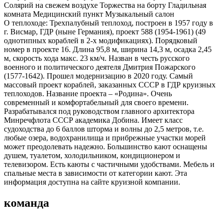
Солярий на свежем воздухе Торжества на борту Гладильная
комната Медицинский пункт Музыкальный салон
О теплоходе:
Трехпалубный теплоход, построен в 1957 году в
г. Висмар, ГДР (ныне Германия), проект 588 (1954-1961) (49
однотипных кораблей в 2-х модификациях). Порядковый
номер в проекте 16. Длина 95,8 м, ширина 14,3 м, осадка 2,45
м, скорость хода макс. 23 км/ч. Назван в честь русского
военного и политического деятеля Дмитрия Пожарского
(1577-1642). Прошел модернизацию в 2020 году. Самый
массовый проект кораблей, заказанных СССР в ГДР круизных
теплоходов. Название проекта – «Родина». Очень
современный и комфортабельный для своего времени.
Разрабатывался под руководством главного архитектора
Минречфлота СССР академика Добина. Имеет класс
судоходства до 6 баллов шторма и волны до 2,5 метров, т.е.
любые озера, водохранилища и прибрежные участки морей
может преодолевать надежно. Большинство кают оснащены
душем, туалетом, холодильником, кондиционером и
телевизором. Есть каюты с частичными удобствами. Мебель и
спальные места в зависимости от категории кают. Эта
информация доступна на сайте круизной компании.
команда