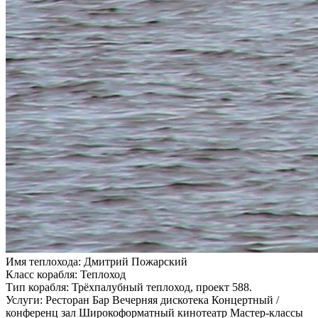
Имя теплохода:
Дмитрий Пожарский
Класс корабля:
Теплоход
Тип корабля:
Трёхпалубный теплоход, проект 588.
Услуги:
Ресторан Бар Вечерняя дискотека Концертный /
конференц зал Широкоформатный кинотеатр Мастер-классы