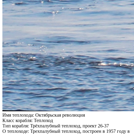
Имя теплохода:
Октябрьская революция
Класс корабля:
Теплоход
Тип корабля:
Трёхпалубный теплоход, проект 26-37
О теплоходе:
Трехпалубный теплоход, построен в 1957 году в