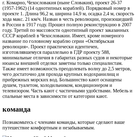
г. Комарно, Чехословакия (ныне Словакия), проект 26-37
(1957-1962) (14 однотипных кораблей). Порядковый номер в
проекте 1. Длина 96,2 м, ширина 14,9 м, осадка 2,4 м, скорость
хода макс. 21 км/ч. Назван в честь революции, произошедшей
в России в 1917 году. Прошел полную реконструкцию в 2007
году. Третий по массовости однотипный проект заказанных
СССР кораблей в Чехословакии. Имеет, кроме номерного
название по головному кораблю серии «Октябрьская
революция». Проект практически идентичен,
изготовлявшемуся параллельно в ГДР проекту 588,
минимальные отличия в габаритах разных судов и некоторые
нюансы внешней отделки заметны только специалистам.
Также имеет возможность преодолевать волну до 2,5 метров,
чего достаточно для прохода крупных водохранилищ и
прибрежных морских вод. Большинство кают оснащены
душем, туалетом, холодильником, кондиционером и
телевизором. Часть кают с частичными удобствами. Мебель и
спальные места в зависимости от категории кают.
команда
Познакомьтесь с членами команды, которые сделают ваше
путешествие комфортным и незабываемым.