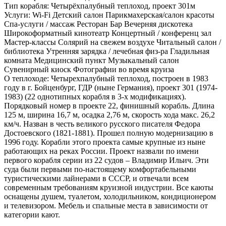
Тип корабля:
Четырёхпалубный теплоход, проект 301м
Услуги:
Wi-Fi Детский салон Парикмахерская/салон красоты
Спа-услуги / массаж Ресторан Бар Вечерняя дискотека
Широкоформатный кинотеатр Концертный / конференц зал
Мастер-классы Солярий на свежем воздухе Читальный салон /
библиотека Утренняя зарядка / лечебная физ-ра Гладильная
комната Медицинский пункт Музыкальный салон
Сувенирный киоск Фотографии во время круиза
О теплоходе:
Четырехпалубный теплоход, построен в 1983
году в г. Бойценбург, ГДР (ныне Германия), проект 301 (1974-
1983) (22 однотипных корабля в 3-х модификациях).
Порядковый номер в проекте 22, финишный корабль. Длина
125 м, ширина 16,7 м, осадка 2,76 м, скорость хода макс. 26,2
км/ч. Назван в честь великого русского писателя Федора
Достоевского (1821-1881). Прошел полную модернизацию в
1996 году. Корабли этого проекта самые крупные из ныне
работающих на реках России. Проект назвали по имени
первого корабля серии из 22 судов – Владимир Ильич. Эти
суда были первыми по-настоящему комфортабельными
туристическими лайнерами в СССР, и отвечали всем
современным требованиям круизной индустрии. Все каюты
оснащены душем, туалетом, холодильником, кондиционером
и телевизором. Мебель и спальные места в зависимости от
категории кают.