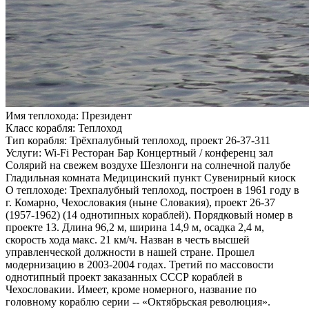
Имя теплохода:
Президент
Класс корабля:
Теплоход
Тип корабля:
Трёхпалубный теплоход, проект 26-37-311
Услуги:
Wi-Fi Ресторан Бар Концертный / конференц зал
Солярий на свежем воздухе Шезлонги на солнечной палубе
Гладильная комната Медицинский пункт Сувенирный киоск
О теплоходе:
Трехпалубный теплоход, построен в 1961 году в
г. Комарно, Чехословакия (ныне Словакия), проект 26-37
(1957-1962) (14 однотипных кораблей). Порядковый номер в
проекте 13. Длина 96,2 м, ширина 14,9 м, осадка 2,4 м,
скорость хода макс. 21 км/ч. Назван в честь высшей
управленческой должности в нашей стране. Прошел
модернизацию в 2003-2004 годах. Третий по массовости
однотипный проект заказанных СССР кораблей в
Чехословакии. Имеет, кроме номерного, название по
головному кораблю серии -- «Октябрьская революция».