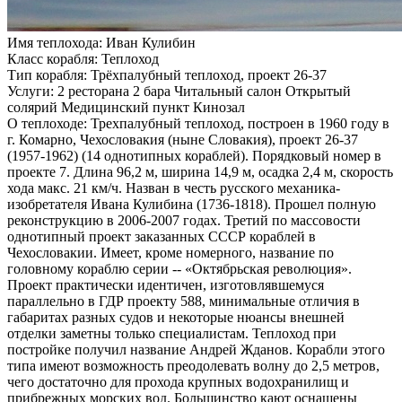
Имя теплохода:
Иван Кулибин
Класс корабля:
Теплоход
Тип корабля:
Трёхпалубный теплоход, проект 26-37
Услуги:
2 ресторана 2 бара Читальный салон Открытый
солярий Медицинский пункт Кинозал
О теплоходе:
Трехпалубный теплоход, построен в 1960 году в
г. Комарно, Чехословакия (ныне Словакия), проект 26-37
(1957-1962) (14 однотипных кораблей). Порядковый номер в
проекте 7. Длина 96,2 м, ширина 14,9 м, осадка 2,4 м, скорость
хода макс. 21 км/ч. Назван в честь русского механика-
изобретателя Ивана Кулибина (1736-1818). Прошел полную
реконструкцию в 2006-2007 годах. Третий по массовости
однотипный проект заказанных СССР кораблей в
Чехословакии. Имеет, кроме номерного, название по
головному кораблю серии -- «Октябрьская революция».
Проект практически идентичен, изготовлявшемуся
параллельно в ГДР проекту 588, минимальные отличия в
габаритах разных судов и некоторые нюансы внешней
отделки заметны только специалистам. Теплоход при
постройке получил название Андрей Жданов. Корабли этого
типа имеют возможность преодолевать волну до 2,5 метров,
чего достаточно для прохода крупных водохранилищ и
прибрежных морских вод. Большинство кают оснащены