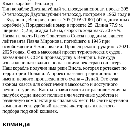
Класс корабля:
Теплоход
Тип корабля:
Двухпалубный теплоход-пансионат, проект 305
О теплоходе:
Двухпалубный теплоход, построен в 1962 году в
г. Будапешт, Венгрия, проект 305 (1959-1967) (47 однотипных
кораблей ). Порядковый номер в проекте 25. Длина 77,9 м,
ширина 15,2 м, осадка 1,36 м, скорость хода макс. 20 км/ч.
Назван в честь Героя Советского Союза гвардии младшего
лейтенанта Павла Миронова, погибшего в 1945 при
освобождении Чехословакии. Прошел реконструкцию в 2021-
2025 годах. Очень массовый проект туристических судов,
заказанный СССР к производству в Венгрии. Все суда
изначально назывались по названиям рек стран соцлагеря.
Наш корабль получил имя реки Висла, которая протекает по
территории Польши. А проект назвали традиционно по
имени первого произведенного судна – Дунай. Это суда
эконом-класса для обеспечения массового и доступного
речного туризма. Каюты в зависимости от расположения на
палубах судна имеют полные или частичные удобства и
различную комплектацию спальных мест. На сайте круизной
компании есть удобный классификатор для их легкого
подбора под свой кошелек.
команда