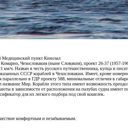
ий Медицинский пункт Кинозал
. Комарно, Чехословакия (ныне Словакия), проект 26-37 (1957-19
с. 21 км/ч. Назван в честь русского путешественника, купца и п
аказанных СССР кораблей в Чехословакии. Имеет, кроме номерно
 параллельно в ГДР проекту 588, минимальные отличия в габар
 название Мир. Корабли этого типа имеют возможность преодоле
юты в зависимости от расположения на палубах судна имеют п
сификатор для их легкого подбора под свой кошелек.
ешествие комфортным и незабываемым.