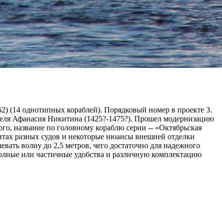
62) (14 однотипных кораблей). Порядковый номер в проекте 3.
исателя Афанасия Никитина (1425?-1475?). Прошел модернизацию
го, название по головному кораблю серии -- «Октябрьская
итах разных судов и некоторые нюансы внешней отделки
вать волну до 2,5 метров, чего достаточно для надежного
олные или частичные удобства и различную комплектацию