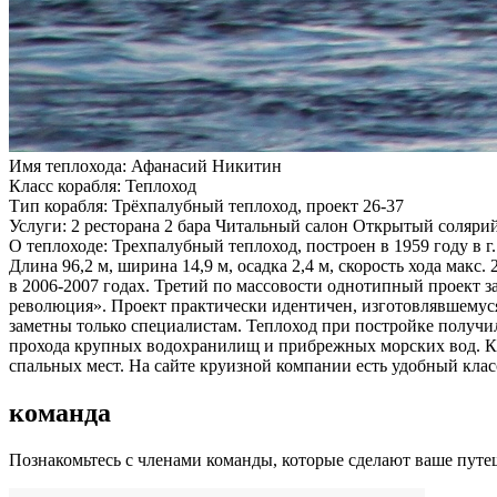
Имя теплохода:
Афанасий Никитин
Класс корабля:
Теплоход
Тип корабля:
Трёхпалубный теплоход, проект 26-37
Услуги:
2 ресторана 2 бара Читальный салон Открытый соляр
О теплоходе:
Трехпалубный теплоход, построен в 1959 году в г
Длина 96,2 м, ширина 14,9 м, осадка 2,4 м, скорость хода мак
в 2006-2007 годах. Третий по массовости однотипный проект з
революция». Проект практически идентичен, изготовлявшемуся
заметны только специалистам. Теплоход при постройке получил
прохода крупных водохранилищ и прибрежных морских вод. Ка
спальных мест. На сайте круизной компании есть удобный клас
команда
Познакомьтесь с членами команды, которые сделают ваше пут