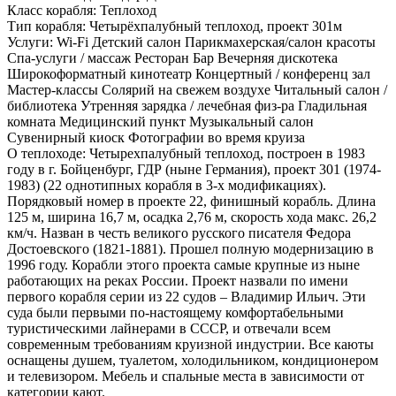
Класс корабля:
Теплоход
Тип корабля:
Четырёхпалубный теплоход, проект 301м
Услуги:
Wi-Fi Детский салон Парикмахерская/салон красоты
Спа-услуги / массаж Ресторан Бар Вечерняя дискотека
Широкоформатный кинотеатр Концертный / конференц зал
Мастер-классы Солярий на свежем воздухе Читальный салон /
библиотека Утренняя зарядка / лечебная физ-ра Гладильная
комната Медицинский пункт Музыкальный салон
Сувенирный киоск Фотографии во время круиза
О теплоходе:
Четырехпалубный теплоход, построен в 1983
году в г. Бойценбург, ГДР (ныне Германия), проект 301 (1974-
1983) (22 однотипных корабля в 3-х модификациях).
Порядковый номер в проекте 22, финишный корабль. Длина
125 м, ширина 16,7 м, осадка 2,76 м, скорость хода макс. 26,2
км/ч. Назван в честь великого русского писателя Федора
Достоевского (1821-1881). Прошел полную модернизацию в
1996 году. Корабли этого проекта самые крупные из ныне
работающих на реках России. Проект назвали по имени
первого корабля серии из 22 судов – Владимир Ильич. Эти
суда были первыми по-настоящему комфортабельными
туристическими лайнерами в СССР, и отвечали всем
современным требованиям круизной индустрии. Все каюты
оснащены душем, туалетом, холодильником, кондиционером
и телевизором. Мебель и спальные места в зависимости от
категории кают.