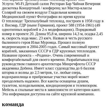
Услуги:
Wi-Fi Детский салон Ресторан Бар Чайная Вечерняя
дискотека Концертный / конференц зал Мастер-классы
Солярий на свежем воздухе Гладильная комната
Медицинский пункт Фотографии во время круиза
О теплоходе:
Трехпалубный теплоход, построен в 1958 году в
г. Висмар, ГДР (ныне Германия), проект 588 (1954-1961) (49
однотипных кораблей в 2-х модификациях). Порядковый
номер в проекте 20. Длина 95,8 м, ширина 14,3 м, осадка 2,45
м, скорость хода макс. 23 км/ч. Назван в честь русского
былинного героя Ильи Муромца. Прошел полную
модернизацию в 2004-2005 годах. Самый массовый проект
кораблей, заказанных СССР в ГДР круизных теплоходов.
Название проекта – «Родина». Очень современный и
комфортабельный для своего времени. Разрабатывался под
руководством главного архитектора Минречфлота СССР
академика Добина. Имеет класс судоходства до 6 баллов
шторма и волны до 2,5 метров, т.е. любые озера,
водохранилища и прибрежные участки морей может
преодолевать надежно. Все каюты оснащены душем,
туалетом, холодильником, кондиционером и телевизором.
Мебель и спальные места в зависимости от категории кают.
Эта информация доступна на сайте круизной компании.
команда