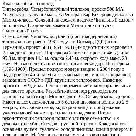
Класс корабля:
Теплоход
Тип корабля:
Четырёхпалубный теплоход, проект 588 МА.
Услуги:
Спа-услуги / массаж Ресторан Бар Вечерняя дискотека
Мастер-классы Солярий на свежем воздухе Читальный салон /
библиотека Гладильная комната Медицинский пункт
Сувенирный киоск
О теплоходе:
Четырехпалубный (после модернизации)
теплоход, построен в 1961 году в г. Висмар, ГДР (ныне
Германия), проект 588 (1954-1961) (49 однотипных кораблей в
2-х модификациях). Порядковый номер в проекте 46. Длина
95,8 м, ширина 14,3 м, осадка 2,45 м, скорость хода макс. 23
км/ч. Назван в честь советского писателя Федора Панфёрова
(1896-1960). Прошел полную модернизацию в 2004 году с
надстройкой 4-ой палубы. Самый массовый проект кораблей,
заказанных СССР в ГДР круизных теплоходов. Название
проекта – «Родина». Очень современный и комфортабельный
для своего времени. Разрабатывался под руководством
главного архитектора Минречфлота СССР академика Добина.
Имеет класс судоходства до 6 баллов шторма и волны до 2,5
метров, т.е. любые озера, водохранилища и прибрежные
участки морей может преодолевать надежно. После
реконструкции теплоход попал с элитное семейство 4-х
дековых (палубных) судов круизной отрасли. Каждая каюта
оснащена душем, туалетом, холодильником, кондиционером и
телевизором. Мебель и спальные места в зависимости от