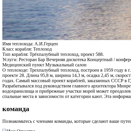
Имя теплохода:
А.И.Герцен
Класс корабля:
Теплоход
Тип корабля:
Трёхпалубный теплоход, проект 588.
Услуги:
Ресторан Бар Вечерняя дискотека Концертный / конфе
Медицинский пункт Музыкальный салон
О теплоходе:
Трехпалубный теплоход, построен в 1959 году в г
проекте 28. Длина 95,8 м, ширина 14,3 м, осадка 2,45 м, скоро
годах. Самый массовый проект кораблей, заказанных СССР в Г
Разрабатывался под руководством главного архитектора Минреч
водохранилища и прибрежные участки морей может преодолева
спальные места в зависимости от категории кают. Эта информа
команда
Познакомьтесь с членами команды, которые сделают ваше пут