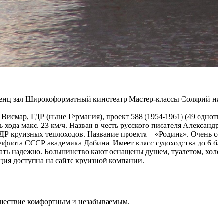
ренц зал Широкоформатный кинотеатр Мастер-классы Солярий на
. Висмар, ГДР (ныне Германия), проект 588 (1954-1961) (49 одн
сть хода макс. 23 км/ч. Назван в честь русского писателя Алекса
ДР круизных теплоходов. Название проекта – «Родина». Очень 
флота СССР академика Добина. Имеет класс судоходства до 6 бал
ть надежно. Большинство кают оснащены душем, туалетом, хол
ция доступна на сайте круизной компании.
ешествие комфортным и незабываемым.