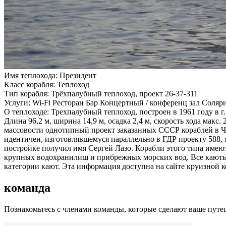
Имя теплохода:
Президент
Класс корабля:
Теплоход
Тип корабля:
Трёхпалубный теплоход, проект 26-37-311
Услуги:
Wi-Fi Ресторан Бар Концертный / конференц зал Соля
О теплоходе:
Трехпалубный теплоход, построен в 1961 году в г
Длина 96,2 м, ширина 14,9 м, осадка 2,4 м, скорость хода мак
массовости однотипный проект заказанных СССР кораблей в Че
идентичен, изготовлявшемуся параллельно в ГДР проекту 588,
постройке получил имя Сергей Лазо. Корабли этого типа имеют
крупных водохранилищ и прибрежных морских вод. Все каюты 
категории кают. Эта информация доступна на сайте круизной 
команда
Познакомьтесь с членами команды, которые сделают ваше пут