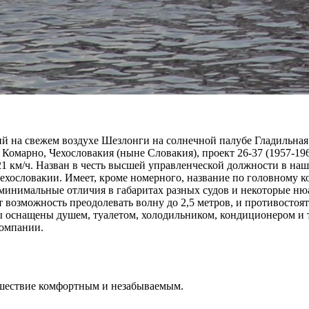
рий на свежем воздухе Шезлонги на солнечной палубе Гладильн
. Комарно, Чехословакия (ныне Словакия), проект 26-37 (1957-19
с. 21 км/ч. Назван в честь высшей управленческой должности в н
хословакии. Имеет, кроме номерного, название по головному к
 минимальные отличия в габаритах разных судов и некоторые н
 возможность преодолевать волну до 2,5 метров, и противостоят
оснащены душем, туалетом, холодильником, кондиционером и те
компании.
ешествие комфортным и незабываемым.