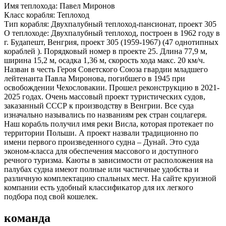
Имя теплохода:
Павел Миронов
Класс корабля:
Теплоход
Тип корабля:
Двухпалубный теплоход-пансионат, проект 305
О теплоходе:
Двухпалубный теплоход, построен в 1962 году в
г. Будапешт, Венгрия, проект 305 (1959-1967) (47 однотипных
кораблей ). Порядковый номер в проекте 25. Длина 77,9 м,
ширина 15,2 м, осадка 1,36 м, скорость хода макс. 20 км/ч.
Назван в честь Героя Советского Союза гвардии младшего
лейтенанта Павла Миронова, погибшего в 1945 при
освобождении Чехословакии. Прошел реконструкцию в 2021-
2025 годах. Очень массовый проект туристических судов,
заказанный СССР к производству в Венгрии. Все суда
изначально назывались по названиям рек стран соцлагеря.
Наш корабль получил имя реки Висла, которая протекает по
территории Польши. А проект назвали традиционно по
имени первого произведенного судна – Дунай. Это суда
эконом-класса для обеспечения массового и доступного
речного туризма. Каюты в зависимости от расположения на
палубах судна имеют полные или частичные удобства и
различную комплектацию спальных мест. На сайте круизной
компании есть удобный классификатор для их легкого
подбора под свой кошелек.
команда