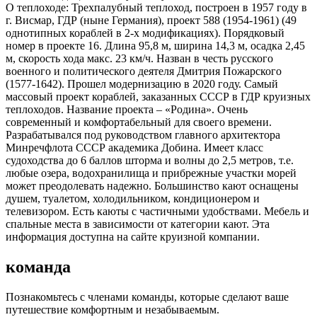
О теплоходе:
Трехпалубный теплоход, построен в 1957 году в
г. Висмар, ГДР (ныне Германия), проект 588 (1954-1961) (49
однотипных кораблей в 2-х модификациях). Порядковый
номер в проекте 16. Длина 95,8 м, ширина 14,3 м, осадка 2,45
м, скорость хода макс. 23 км/ч. Назван в честь русского
военного и политического деятеля Дмитрия Пожарского
(1577-1642). Прошел модернизацию в 2020 году. Самый
массовый проект кораблей, заказанных СССР в ГДР круизных
теплоходов. Название проекта – «Родина». Очень
современный и комфортабельный для своего времени.
Разрабатывался под руководством главного архитектора
Минречфлота СССР академика Добина. Имеет класс
судоходства до 6 баллов шторма и волны до 2,5 метров, т.е.
любые озера, водохранилища и прибрежные участки морей
может преодолевать надежно. Большинство кают оснащены
душем, туалетом, холодильником, кондиционером и
телевизором. Есть каюты с частичными удобствами. Мебель и
спальные места в зависимости от категории кают. Эта
информация доступна на сайте круизной компании.
команда
Познакомьтесь с членами команды, которые сделают ваше
путешествие комфортным и незабываемым.