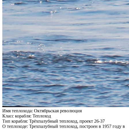
Имя теплохода:
Октябрьская революция
Класс корабля:
Теплоход
Тип корабля:
Трёхпалубный теплоход, проект 26-37
О теплоходе:
Трехпалубный теплоход, построен в 1957 году в