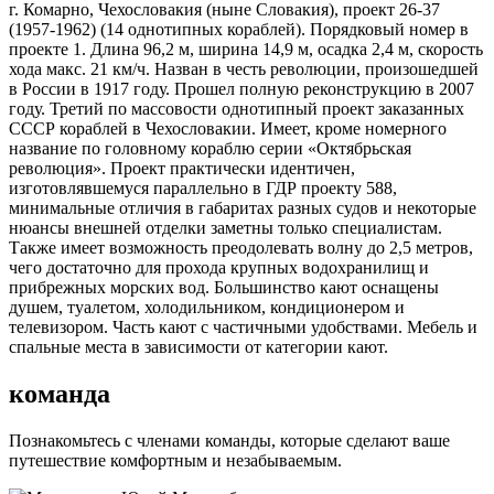
г. Комарно, Чехословакия (ныне Словакия), проект 26-37
(1957-1962) (14 однотипных кораблей). Порядковый номер в
проекте 1. Длина 96,2 м, ширина 14,9 м, осадка 2,4 м, скорость
хода макс. 21 км/ч. Назван в честь революции, произошедшей
в России в 1917 году. Прошел полную реконструкцию в 2007
году. Третий по массовости однотипный проект заказанных
СССР кораблей в Чехословакии. Имеет, кроме номерного
название по головному кораблю серии «Октябрьская
революция». Проект практически идентичен,
изготовлявшемуся параллельно в ГДР проекту 588,
минимальные отличия в габаритах разных судов и некоторые
нюансы внешней отделки заметны только специалистам.
Также имеет возможность преодолевать волну до 2,5 метров,
чего достаточно для прохода крупных водохранилищ и
прибрежных морских вод. Большинство кают оснащены
душем, туалетом, холодильником, кондиционером и
телевизором. Часть кают с частичными удобствами. Мебель и
спальные места в зависимости от категории кают.
команда
Познакомьтесь с членами команды, которые сделают ваше
путешествие комфортным и незабываемым.