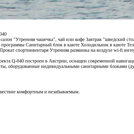
040
салон "Утренняя чашечка", чай или кофе Завтрак "шведский сто
 программы Санитарный блок в каюте Холодильник в каюте Тел
окат спортинвентаря Утренняя разминка на воздухе wi-fi инте
кта Q-040 построен в Австрии, оснащен современной навигаци
аюты, оборудованные индивидуальными санитарными блоками (ду
ешествие комфортным и незабываемым.