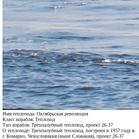
Имя теплохода:
Октябрьская революция
Класс корабля:
Теплоход
Тип корабля:
Трёхпалубный теплоход, проект 26-37
О теплоходе:
Трехпалубный теплоход, построен в 1957 году в
г. Комарно, Чехословакия (ныне Словакия), проект 26-37