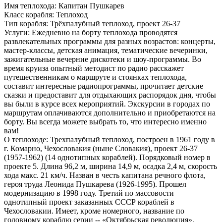
Имя теплохода:
Капитан Пушкарев
Класс корабля:
Теплоход
Тип корабля:
Трёхпалубный теплоход, проект 26-37
Услуги:
Ежедневно на борту теплохода проводятся
развлекательных программы для разных возрастов: концерты,
мастер-классы, детская анимация, тематические вечеринки,
зажигательные вечерние дискотеки и шоу-программы. Во
время круиза опытный методист по радио расскажет
путешественникам о маршруте и стоянках теплохода,
составит интересные радиопрограммы, прочитает детские
сказки и предоставит для отдыхающих распорядок дня, чтобы
вы были в курсе всех мероприятий. Экскурсии в городах по
маршрутам оплачиваются дополнительно и приобретаются на
борту. Вы всегда можете выбрать то, что интересно именно
вам!
О теплоходе:
Трехпалубный теплоход, построен в 1961 году в
г. Комарно, Чехословакия (ныне Словакия), проект 26-37
(1957-1962) (14 однотипных кораблей). Порядковый номер в
проекте 5. Длина 96,2 м, ширина 14,9 м, осадка 2,4 м, скорость
хода макс. 21 км/ч. Назван в честь капитана речного флота,
героя труда Леонида Пушкарева (1926-1995). Прошел
модернизацию в 1998 году. Третий по массовости
однотипный проект заказанных СССР кораблей в
Чехословакии. Имеет, кроме номерного, название по
головному кораблю серии -- «Октябрьская революция».