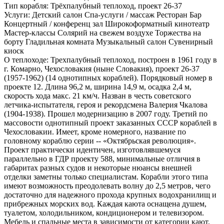
Тип корабля:
Трёхпалубный теплоход, проект 26-37
Услуги:
Детский салон Спа-услуги / массаж Ресторан Бар
Концертный / конференц зал Широкоформатный кинотеатр
Мастер-классы Солярий на свежем воздухе Торжества на
борту Гладильная комната Музыкальный салон Сувенирный
киоск
О теплоходе:
Трехпалубный теплоход, построен в 1961 году в
г. Комарно, Чехословакия (ныне Словакия), проект 26-37
(1957-1962) (14 однотипных кораблей). Порядковый номер в
проекте 12. Длина 96,2 м, ширина 14,9 м, осадка 2,4 м,
скорость хода макс. 21 км/ч. Назван в честь советского
летчика-испытателя, героя и рекордсмена Валерия Чкалова
(1904-1938). Прошел модернизацию в 2007 году. Третий по
массовости однотипный проект заказанных СССР кораблей в
Чехословакии. Имеет, кроме номерного, название по
головному кораблю серии -- «Октябрьская революция».
Проект практически идентичен, изготовлявшемуся
параллельно в ГДР проекту 588, минимальные отличия в
габаритах разных судов и некоторые нюансы внешней
отделки заметны только специалистам. Корабли этого типа
имеют возможность преодолевать волну до 2,5 метров, чего
достаточно для надежного прохода крупных водохранилищ и
прибрежных морских вод. Каждая каюта оснащена душем,
туалетом, холодильником, кондиционером и телевизором.
Мебель и спальные места в зависимости от категории кают,