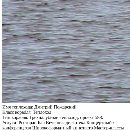
Имя теплохода:
Дмитрий Пожарский
Класс корабля:
Теплоход
Тип корабля:
Трёхпалубный теплоход, проект 588.
Услуги:
Ресторан Бар Вечерняя дискотека Концертный /
конференц зал Широкоформатный кинотеатр Мастер-классы