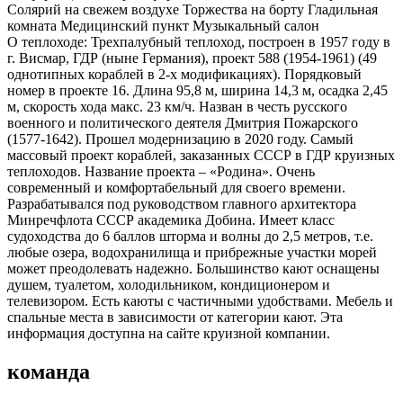
Солярий на свежем воздухе Торжества на борту Гладильная
комната Медицинский пункт Музыкальный салон
О теплоходе:
Трехпалубный теплоход, построен в 1957 году в
г. Висмар, ГДР (ныне Германия), проект 588 (1954-1961) (49
однотипных кораблей в 2-х модификациях). Порядковый
номер в проекте 16. Длина 95,8 м, ширина 14,3 м, осадка 2,45
м, скорость хода макс. 23 км/ч. Назван в честь русского
военного и политического деятеля Дмитрия Пожарского
(1577-1642). Прошел модернизацию в 2020 году. Самый
массовый проект кораблей, заказанных СССР в ГДР круизных
теплоходов. Название проекта – «Родина». Очень
современный и комфортабельный для своего времени.
Разрабатывался под руководством главного архитектора
Минречфлота СССР академика Добина. Имеет класс
судоходства до 6 баллов шторма и волны до 2,5 метров, т.е.
любые озера, водохранилища и прибрежные участки морей
может преодолевать надежно. Большинство кают оснащены
душем, туалетом, холодильником, кондиционером и
телевизором. Есть каюты с частичными удобствами. Мебель и
спальные места в зависимости от категории кают. Эта
информация доступна на сайте круизной компании.
команда