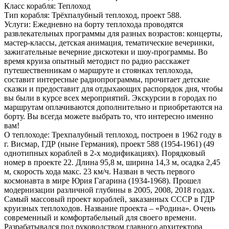
Класс корабля:
Теплоход
Тип корабля:
Трёхпалубный теплоход, проект 588.
Услуги:
Ежедневно на борту теплохода проводятся
развлекательных программы для разных возрастов: концерты,
мастер-классы, детская анимация, тематические вечеринки,
зажигательные вечерние дискотеки и шоу-программы. Во
время круиза опытный методист по радио расскажет
путешественникам о маршруте и стоянках теплохода,
составит интересные радиопрограммы, прочитает детские
сказки и предоставит для отдыхающих распорядок дня, чтобы
вы были в курсе всех мероприятий. Экскурсии в городах по
маршрутам оплачиваются дополнительно и приобретаются на
борту. Вы всегда можете выбрать то, что интересно именно
вам!
О теплоходе:
Трехпалубный теплоход, построен в 1962 году в
г. Висмар, ГДР (ныне Германия), проект 588 (1954-1961) (49
однотипных кораблей в 2-х модификациях). Порядковый
номер в проекте 22. Длина 95,8 м, ширина 14,3 м, осадка 2,45
м, скорость хода макс. 23 км/ч. Назван в честь первого
космонавта в мире Юрия Гагарина (1934-1968). Прошел
модернизации различной глубины в 2005, 2008, 2018 годах.
Самый массовый проект кораблей, заказанных СССР в ГДР
круизных теплоходов. Название проекта – «Родина». Очень
современный и комфортабельный для своего времени.
Разрабатывался под руководством главного архитектора