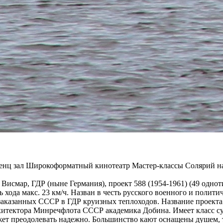
ренц зал Широкоформатный кинотеатр Мастер-классы Солярий на
. Висмар, ГДР (ныне Германия), проект 588 (1954-1961) (49 одн
сть хода макс. 23 км/ч. Назван в честь русского военного и поли
 заказанных СССР в ГДР круизных теплоходов. Название проект
хитектора Минречфлота СССР академика Добина. Имеет класс судо
ет преодолевать надежно. Большинство кают оснащены душем, т