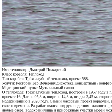
Имя теплохода:
Дмитрий Пожарский
Класс корабля:
Теплоход
Тип корабля:
Трёхпалубный теплоход, проект 588.
Услуги:
Ресторан Бар Вечерняя дискотека Концертный / конфе
Медицинский пункт Музыкальный салон
О теплоходе:
Трехпалубный теплоход, построен в 1957 году в г
проекте 16. Длина 95,8 м, ширина 14,3 м, осадка 2,45 м, скоро
модернизацию в 2020 году. Самый массовый проект кораблей,
своего времени. Разрабатывался под руководством главного ар
любые озера, водохранилища и прибрежные участки морей мож