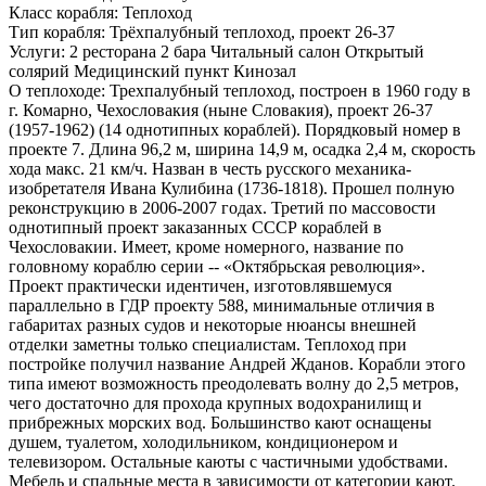
Класс корабля:
Теплоход
Тип корабля:
Трёхпалубный теплоход, проект 26-37
Услуги:
2 ресторана 2 бара Читальный салон Открытый
солярий Медицинский пункт Кинозал
О теплоходе:
Трехпалубный теплоход, построен в 1960 году в
г. Комарно, Чехословакия (ныне Словакия), проект 26-37
(1957-1962) (14 однотипных кораблей). Порядковый номер в
проекте 7. Длина 96,2 м, ширина 14,9 м, осадка 2,4 м, скорость
хода макс. 21 км/ч. Назван в честь русского механика-
изобретателя Ивана Кулибина (1736-1818). Прошел полную
реконструкцию в 2006-2007 годах. Третий по массовости
однотипный проект заказанных СССР кораблей в
Чехословакии. Имеет, кроме номерного, название по
головному кораблю серии -- «Октябрьская революция».
Проект практически идентичен, изготовлявшемуся
параллельно в ГДР проекту 588, минимальные отличия в
габаритах разных судов и некоторые нюансы внешней
отделки заметны только специалистам. Теплоход при
постройке получил название Андрей Жданов. Корабли этого
типа имеют возможность преодолевать волну до 2,5 метров,
чего достаточно для прохода крупных водохранилищ и
прибрежных морских вод. Большинство кают оснащены
душем, туалетом, холодильником, кондиционером и
телевизором. Остальные каюты с частичными удобствами.
Мебель и спальные места в зависимости от категории кают.