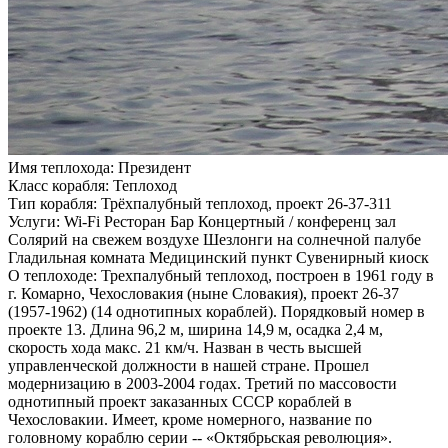
Имя теплохода:
Президент
Класс корабля:
Теплоход
Тип корабля:
Трёхпалубный теплоход, проект 26-37-311
Услуги:
Wi-Fi Ресторан Бар Концертный / конференц зал
Солярий на свежем воздухе Шезлонги на солнечной палубе
Гладильная комната Медицинский пункт Сувенирный киоск
О теплоходе:
Трехпалубный теплоход, построен в 1961 году в
г. Комарно, Чехословакия (ныне Словакия), проект 26-37
(1957-1962) (14 однотипных кораблей). Порядковый номер в
проекте 13. Длина 96,2 м, ширина 14,9 м, осадка 2,4 м,
скорость хода макс. 21 км/ч. Назван в честь высшей
управленческой должности в нашей стране. Прошел
модернизацию в 2003-2004 годах. Третий по массовости
однотипный проект заказанных СССР кораблей в
Чехословакии. Имеет, кроме номерного, название по
головному кораблю серии -- «Октябрьская революция».