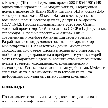
г. Висмар, ГДР (ныне Германия), проект 588 (1954-1961) (49
однотипных кораблей в 2-х модификациях). Порядковый
номер в проекте 16. Длина 95,8 м, ширина 14,3 м, осадка 2,45
м, скорость хода макс. 23 км/ч. Назван в честь русского
военного и политического деятеля Дмитрия Пожарского
(1577-1642). Прошел модернизацию в 2020 году. Самый
массовый проект кораблей, заказанных СССР в ГДР круизных
теплоходов. Название проекта – «Родина». Очень
современный и комфортабельный для своего времени.
Разрабатывался под руководством главного архитектора
Минречфлота СССР академика Добина. Имеет класс
судоходства до 6 баллов шторма и волны до 2,5 метров, т.е.
любые озера, водохранилища и прибрежные участки морей
может преодолевать надежно. Большинство кают оснащены
душем, туалетом, холодильником, кондиционером и
телевизором. Есть каюты с частичными удобствами. Мебель и
спальные места в зависимости от категории кают. Эта
информация доступна на сайте круизной компании.
команда
Познакомьтесь с членами команды, которые сделают ваше
путешествие комфортным и незабываемым.