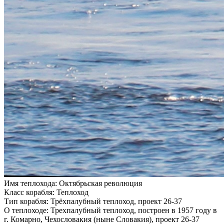
Имя теплохода:
Октябрьская революция
Класс корабля:
Теплоход
Тип корабля:
Трёхпалубный теплоход, проект 26-37
О теплоходе:
Трехпалубный теплоход, построен в 1957 году в
г. Комарно, Чехословакия (ныне Словакия), проект 26-37