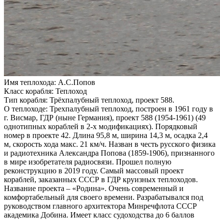
Имя теплохода:
А.С.Попов
Класс корабля:
Теплоход
Тип корабля:
Трёхпалубный теплоход, проект 588.
О теплоходе:
Трехпалубный теплоход, построен в 1961 году в
г. Висмар, ГДР (ныне Германия), проект 588 (1954-1961) (49
однотипных кораблей в 2-х модификациях). Порядковый
номер в проекте 42. Длина 95,8 м, ширина 14,3 м, осадка 2,4
м, скорость хода макс. 21 км/ч. Назван в честь русского физика
и радиотехника Александра Попова (1859-1906), признанного
в мире изобретателя радиосвязи. Прошел полную
реконструкцию в 2019 году. Самый массовый проект
кораблей, заказанных СССР в ГДР круизных теплоходов.
Название проекта – «Родина». Очень современный и
комфортабельный для своего времени. Разрабатывался под
руководством главного архитектора Минречфлота СССР
академика Добина. Имеет класс судоходства до 6 баллов