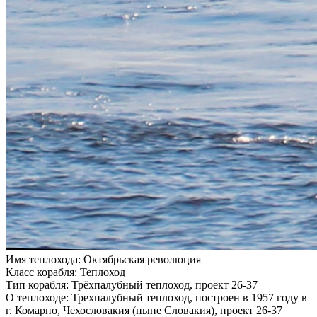
Имя теплохода:
Октябрьская революция
Класс корабля:
Теплоход
Тип корабля:
Трёхпалубный теплоход, проект 26-37
О теплоходе:
Трехпалубный теплоход, построен в 1957 году в
г. Комарно, Чехословакия (ныне Словакия), проект 26-37