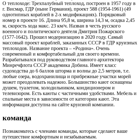
О теплоходе:
Трехпалубный теплоход, построен в 1957 году в
г. Висмар, ГДР (ныне Германия), проект 588 (1954-1961) (49
однотипных кораблей в 2-х модификациях). Порядковый
номер в проекте 16. Длина 95,8 м, ширина 14,3 м, осадка 2,45
м, скорость хода макс. 23 км/ч. Назван в честь русского
военного и политического деятеля Дмитрия Пожарского
(1577-1642). Прошел модернизацию в 2020 году. Самый
массовый проект кораблей, заказанных СССР в ГДР круизных
теплоходов. Название проекта – «Родина». Очень
современный и комфортабельный для своего времени.
Разрабатывался под руководством главного архитектора
Минречфлота СССР академика Добина. Имеет класс
судоходства до 6 баллов шторма и волны до 2,5 метров, т.е.
любые озера, водохранилища и прибрежные участки морей
может преодолевать надежно. Большинство кают оснащены
душем, туалетом, холодильником, кондиционером и
телевизором. Есть каюты с частичными удобствами. Мебель и
спальные места в зависимости от категории кают. Эта
информация доступна на сайте круизной компании.
команда
Познакомьтесь с членами команды, которые сделают ваше
путешествие комфортным и незабываемым.