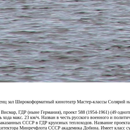
ренц зал Широкоформатный кинотеатр Мастер-классы Солярий на
. Висмар, ГДР (ныне Германия), проект 588 (1954-1961) (49 одн
сть хода макс. 23 км/ч. Назван в честь русского военного и поли
 заказанных СССР в ГДР круизных теплоходов. Название проект
хитектора Минречфлота СССР академика Добина. Имеет класс судо