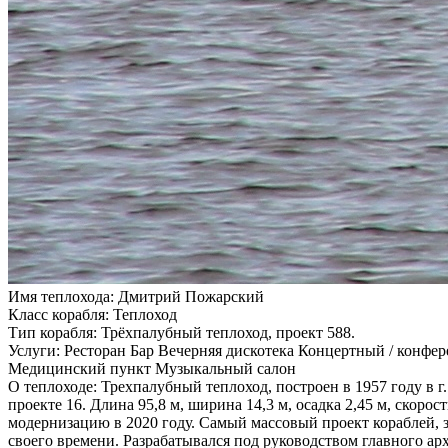
Имя теплохода:
Дмитрий Пожарский
Класс корабля:
Теплоход
Тип корабля:
Трёхпалубный теплоход, проект 588.
Услуги:
Ресторан Бар Вечерняя дискотека Концертный / конфе
Медицинский пункт Музыкальный салон
О теплоходе:
Трехпалубный теплоход, построен в 1957 году в г
проекте 16. Длина 95,8 м, ширина 14,3 м, осадка 2,45 м, скоро
модернизацию в 2020 году. Самый массовый проект кораблей,
своего времени. Разрабатывался под руководством главного ар