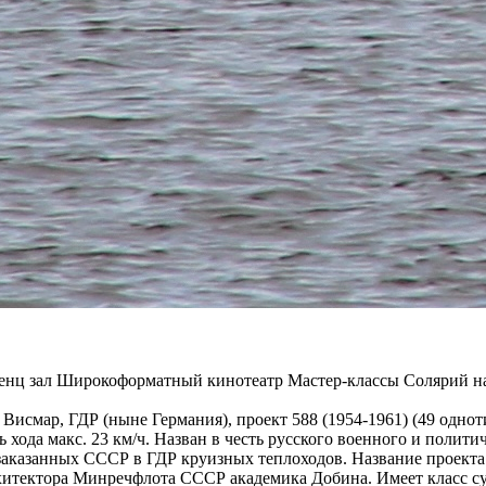
ренц зал Широкоформатный кинотеатр Мастер-классы Солярий на
. Висмар, ГДР (ныне Германия), проект 588 (1954-1961) (49 одн
сть хода макс. 23 км/ч. Назван в честь русского военного и поли
 заказанных СССР в ГДР круизных теплоходов. Название проект
хитектора Минречфлота СССР академика Добина. Имеет класс судо