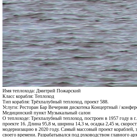
Имя теплохода:
Дмитрий Пожарский
Класс корабля:
Теплоход
Тип корабля:
Трёхпалубный теплоход, проект 588.
Услуги:
Ресторан Бар Вечерняя дискотека Концертный / конфе
Медицинский пункт Музыкальный салон
О теплоходе:
Трехпалубный теплоход, построен в 1957 году в г
проекте 16. Длина 95,8 м, ширина 14,3 м, осадка 2,45 м, скоро
модернизацию в 2020 году. Самый массовый проект кораблей,
своего времени. Разрабатывался под руководством главного ар