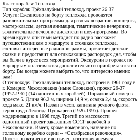
Класс корабля:
Теплоход
Тип корабля:
Трёхпалубный теплоход, проект 26-37
Услуги:
Ежедневно на борту теплохода проводятся
развлекательных программы для разных возрастов: концерты,
мастер-классы, детская анимация, тематические вечеринки,
зажигательные вечерние дискотеки и шоу-программы. Во
время круиза опытный методист по радио расскажет
путешественникам о маршруте и стоянках теплохода,
составит интересные радиопрограммы, прочитает детские
сказки и предоставит для отдыхающих распорядок дня, чтобы
вы были в курсе всех мероприятий. Экскурсии в городах по
маршрутам оплачиваются дополнительно и приобретаются на
борту. Вы всегда можете выбрать то, что интересно именно
вам!
О теплоходе:
Трехпалубный теплоход, построен в 1961 году в
г. Комарно, Чехословакия (ныне Словакия), проект 26-37
(1957-1962) (14 однотипных кораблей). Порядковый номер в
проекте 5. Длина 96,2 м, ширина 14,9 м, осадка 2,4 м, скорость
хода макс. 21 км/ч. Назван в честь капитана речного флота,
героя труда Леонида Пушкарева (1926-1995). Прошел
модернизацию в 1998 году. Третий по массовости
однотипный проект заказанных СССР кораблей в
Чехословакии. Имеет, кроме номерного, название по
головному кораблю серии -- «Октябрьская революция».
Проект практически идентичен, изготовлявшемуся