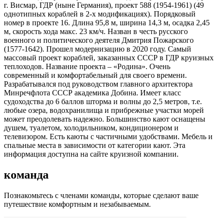
г. Висмар, ГДР (ныне Германия), проект 588 (1954-1961) (49
однотипных кораблей в 2-х модификациях). Порядковый
номер в проекте 16. Длина 95,8 м, ширина 14,3 м, осадка 2,45
м, скорость хода макс. 23 км/ч. Назван в честь русского
военного и политического деятеля Дмитрия Пожарского
(1577-1642). Прошел модернизацию в 2020 году. Самый
массовый проект кораблей, заказанных СССР в ГДР круизных
теплоходов. Название проекта – «Родина». Очень
современный и комфортабельный для своего времени.
Разрабатывался под руководством главного архитектора
Минречфлота СССР академика Добина. Имеет класс
судоходства до 6 баллов шторма и волны до 2,5 метров, т.е.
любые озера, водохранилища и прибрежные участки морей
может преодолевать надежно. Большинство кают оснащены
душем, туалетом, холодильником, кондиционером и
телевизором. Есть каюты с частичными удобствами. Мебель и
спальные места в зависимости от категории кают. Эта
информация доступна на сайте круизной компании.
команда
Познакомьтесь с членами команды, которые сделают ваше
путешествие комфортным и незабываемым.