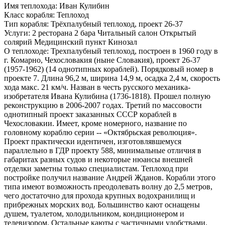
Имя теплохода:
Иван Кулибин
Класс корабля:
Теплоход
Тип корабля:
Трёхпалубный теплоход, проект 26-37
Услуги:
2 ресторана 2 бара Читальный салон Открытый
солярий Медицинский пункт Кинозал
О теплоходе:
Трехпалубный теплоход, построен в 1960 году в
г. Комарно, Чехословакия (ныне Словакия), проект 26-37
(1957-1962) (14 однотипных кораблей). Порядковый номер в
проекте 7. Длина 96,2 м, ширина 14,9 м, осадка 2,4 м, скорость
хода макс. 21 км/ч. Назван в честь русского механика-
изобретателя Ивана Кулибина (1736-1818). Прошел полную
реконструкцию в 2006-2007 годах. Третий по массовости
однотипный проект заказанных СССР кораблей в
Чехословакии. Имеет, кроме номерного, название по
головному кораблю серии -- «Октябрьская революция».
Проект практически идентичен, изготовлявшемуся
параллельно в ГДР проекту 588, минимальные отличия в
габаритах разных судов и некоторые нюансы внешней
отделки заметны только специалистам. Теплоход при
постройке получил название Андрей Жданов. Корабли этого
типа имеют возможность преодолевать волну до 2,5 метров,
чего достаточно для прохода крупных водохранилищ и
прибрежных морских вод. Большинство кают оснащены
душем, туалетом, холодильником, кондиционером и
телевизором. Остальные каюты с частичными удобствами.