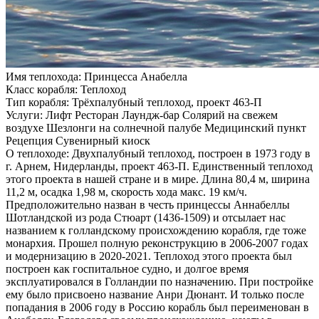
Имя теплохода:
Принцесса Анабелла
Класс корабля:
Теплоход
Тип корабля:
Трёхпалубный теплоход, проект 463-П
Услуги:
Лифт Ресторан Лаундж-бар Солярий на свежем
воздухе Шезлонги на солнечной палубе Медицинский пункт
Рецепция Сувенирный киоск
О теплоходе:
Двухпалубный теплоход, построен в 1973 году в
г. Арнем, Нидерланды, проект 463-П. Единственный теплоход
этого проекта в нашей стране и в мире. Длина 80,4 м, ширина
11,2 м, осадка 1,98 м, скорость хода макс. 19 км/ч.
Предположительно назван в честь принцессы Аннабеллы
Шотландской из рода Стюарт (1436-1509) и отсылает нас
названием к голландскому происхождению корабля, где тоже
монархия. Прошел полную реконструкцию в 2006-2007 годах
и модернизацию в 2020-2021. Теплоход этого проекта был
построен как госпитальное судно, и долгое время
эксплуатировался в Голландии по назначению. При постройке
ему было присвоено название Анри Дюнант. И только после
попадания в 2006 году в Россию корабль был переименован в