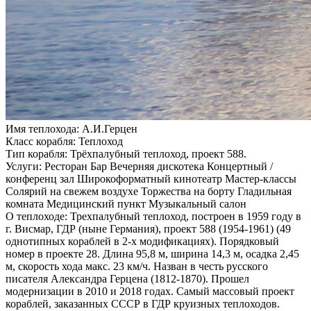
Имя теплохода:
А.И.Герцен
Класс корабля:
Теплоход
Тип корабля:
Трёхпалубный теплоход, проект 588.
Услуги:
Ресторан Бар Вечерняя дискотека Концертный /
конференц зал Широкоформатный кинотеатр Мастер-классы
Солярий на свежем воздухе Торжества на борту Гладильная
комната Медицинский пункт Музыкальный салон
О теплоходе:
Трехпалубный теплоход, построен в 1959 году в
г. Висмар, ГДР (ныне Германия), проект 588 (1954-1961) (49
однотипных кораблей в 2-х модификациях). Порядковый
номер в проекте 28. Длина 95,8 м, ширина 14,3 м, осадка 2,45
м, скорость хода макс. 23 км/ч. Назван в честь русского
писателя Александра Герцена (1812-1870). Прошел
модернизации в 2010 и 2018 годах. Самый массовый проект
кораблей, заказанных СССР в ГДР круизных теплоходов.