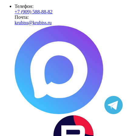
Телефон:
+7 (909) 588-88-82
Почта:
krubiss@krubiss.ru