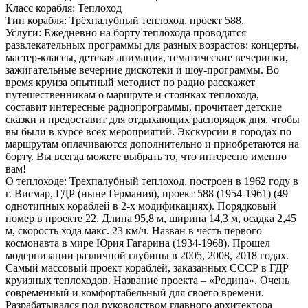
Класс корабля:
Теплоход
Тип корабля:
Трёхпалубный теплоход, проект 588.
Услуги:
Ежедневно на борту теплохода проводятся
развлекательных программы для разных возрастов: концерты,
мастер-классы, детская анимация, тематические вечеринки,
зажигательные вечерние дискотеки и шоу-программы. Во
время круиза опытный методист по радио расскажет
путешественникам о маршруте и стоянках теплохода,
составит интересные радиопрограммы, прочитает детские
сказки и предоставит для отдыхающих распорядок дня, чтобы
вы были в курсе всех мероприятий. Экскурсии в городах по
маршрутам оплачиваются дополнительно и приобретаются на
борту. Вы всегда можете выбрать то, что интересно именно
вам!
О теплоходе:
Трехпалубный теплоход, построен в 1962 году в
г. Висмар, ГДР (ныне Германия), проект 588 (1954-1961) (49
однотипных кораблей в 2-х модификациях). Порядковый
номер в проекте 22. Длина 95,8 м, ширина 14,3 м, осадка 2,45
м, скорость хода макс. 23 км/ч. Назван в честь первого
космонавта в мире Юрия Гагарина (1934-1968). Прошел
модернизации различной глубины в 2005, 2008, 2018 годах.
Самый массовый проект кораблей, заказанных СССР в ГДР
круизных теплоходов. Название проекта – «Родина». Очень
современный и комфортабельный для своего времени.
Разрабатывался под руководством главного архитектора