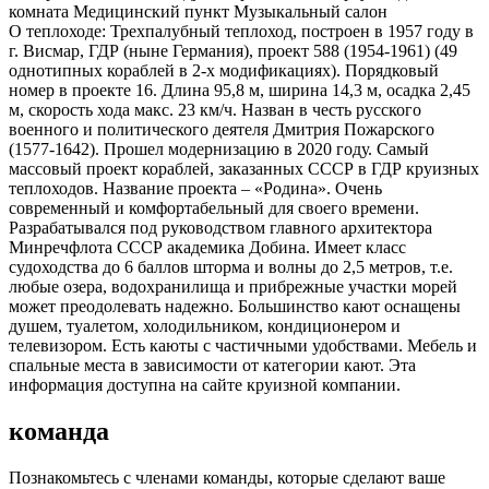
комната Медицинский пункт Музыкальный салон
О теплоходе:
Трехпалубный теплоход, построен в 1957 году в
г. Висмар, ГДР (ныне Германия), проект 588 (1954-1961) (49
однотипных кораблей в 2-х модификациях). Порядковый
номер в проекте 16. Длина 95,8 м, ширина 14,3 м, осадка 2,45
м, скорость хода макс. 23 км/ч. Назван в честь русского
военного и политического деятеля Дмитрия Пожарского
(1577-1642). Прошел модернизацию в 2020 году. Самый
массовый проект кораблей, заказанных СССР в ГДР круизных
теплоходов. Название проекта – «Родина». Очень
современный и комфортабельный для своего времени.
Разрабатывался под руководством главного архитектора
Минречфлота СССР академика Добина. Имеет класс
судоходства до 6 баллов шторма и волны до 2,5 метров, т.е.
любые озера, водохранилища и прибрежные участки морей
может преодолевать надежно. Большинство кают оснащены
душем, туалетом, холодильником, кондиционером и
телевизором. Есть каюты с частичными удобствами. Мебель и
спальные места в зависимости от категории кают. Эта
информация доступна на сайте круизной компании.
команда
Познакомьтесь с членами команды, которые сделают ваше