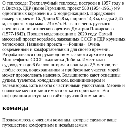
О теплоходе:
Трехпалубный теплоход, построен в 1957 году в
г. Висмар, ГДР (ныне Германия), проект 588 (1954-1961) (49
однотипных кораблей в 2-х модификациях). Порядковый
номер в проекте 16. Длина 95,8 м, ширина 14,3 м, осадка 2,45
м, скорость хода макс. 23 км/ч. Назван в честь русского
военного и политического деятеля Дмитрия Пожарского
(1577-1642). Прошел модернизацию в 2020 году. Самый
массовый проект кораблей, заказанных СССР в ГДР круизных
теплоходов. Название проекта – «Родина». Очень
современный и комфортабельный для своего времени.
Разрабатывался под руководством главного архитектора
Минречфлота СССР академика Добина. Имеет класс
судоходства до 6 баллов шторма и волны до 2,5 метров, т.е.
любые озера, водохранилища и прибрежные участки морей
может преодолевать надежно. Большинство кают оснащены
душем, туалетом, холодильником, кондиционером и
телевизором. Есть каюты с частичными удобствами. Мебель и
спальные места в зависимости от категории кают. Эта
информация доступна на сайте круизной компании.
команда
Познакомьтесь с членами команды, которые сделают ваше
путешествие комфортным и незабываемым.